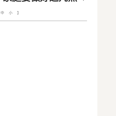
中
小
】