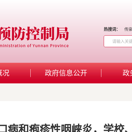
热搜词：
传
概况
政府信息公开
政
口病和疱疹性咽峡炎，学校