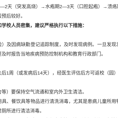
1—2天（突发高烧）→水疱期2—3天（口腔起疱）→溃疡
般预后较好。
和学校人员密集，建议严格执行以下措施：
检）及因病缺勤登记追踪制度，及时发现病例。一旦发现
要及时报告当地疾病预防控制机构和教育行政部门。
后1周（或发病后14天），经医生评估后方可返校（园
舍等）要保持空气流通和室内外卫生清洁。
用具、餐饮具等物品进行清洗消毒，尤其是患病儿童所用
对厕所进行清洁消毒。