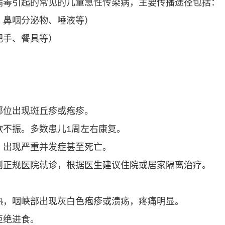
病毒引起的常见的儿童急性传染病，主要传播途径包括：
、鼻咽分泌物、唾液等）
把手、餐具等）
部位出现斑丘疹或疱疹。
欲不振。多数患儿1周左右康复。
，出现严重并发症甚至死亡。
到正规医院就诊，根据医生建议住院或居家隔离治疗。
热，咽峡部出现灰白色疱疹或溃疡，疼痛明显。
拒绝进食。